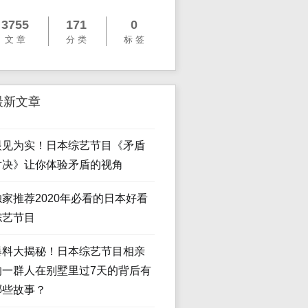
3755
171
0
文 章
分 类
标 签
最新文章
眼见为实！日本综艺节目《矛盾
对决》让你体验矛盾的视角
独家推荐2020年必看的日本好看
综艺节目
爆料大揭秘！日本综艺节目相亲
的一群人在别墅里过7天的背后有
哪些故事？