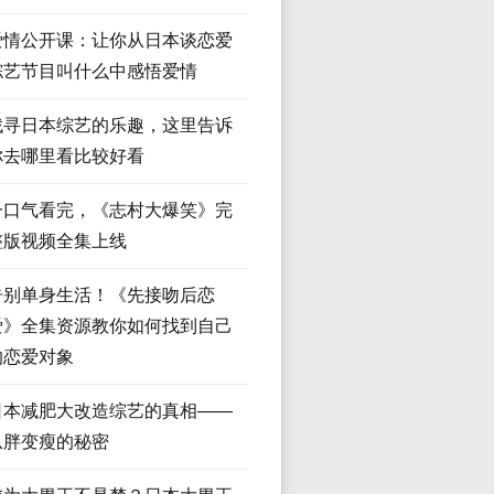
爱情公开课：让你从日本谈恋爱
综艺节目叫什么中感悟爱情
找寻日本综艺的乐趣，这里告诉
你去哪里看比较好看
一口气看完，《志村大爆笑》完
整版视频全集上线
告别单身生活！《先接吻后恋
爱》全集资源教你如何找到自己
的恋爱对象
日本减肥大改造综艺的真相——
从胖变瘦的秘密