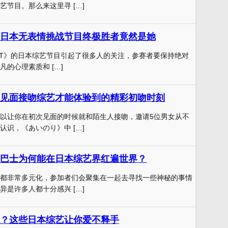
艺节目。那么来这里寻 […]
日本无表情挑战节目终极胜者竟然是她
IMIT》的日本综艺节目引起了很多人的关注，参赛者要保持绝对
的心理素质和 […]
见面接吻综艺才能体验到的精彩初吻时刻
以让你在初次见面的时候就和陌生人接吻，邀请5位男女从不
认识，《あいのり》中 […]
巴士为何能在日本综艺界红遍世界？
都非常多元化，参加者们会聚集在一起去寻找一些神秘的事情
异是许多人都十分感兴 […]
系？这些日本综艺让你爱不释手