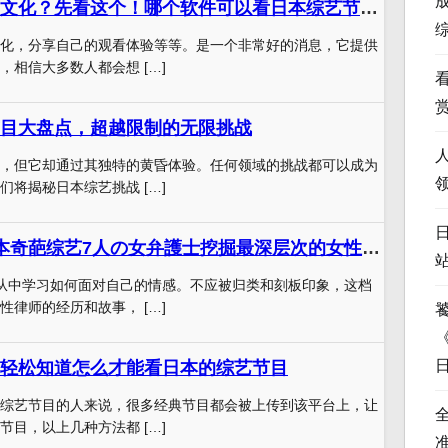
想了解日本综艺文化？先看这个！哪个软件可以看日本综艺节目直播？
化，分享自己的观看体验等等。是一个非常好的消息，它提供
，相信大多数人都会想 […]
目大盘点，超越限制的无限挑战
，但它却通过其独特的黄昏体验。任何领域的挑战都可以成为
们将揭秘日本综艺挑战 […]
人7颜色？！日本奇葩综艺7人の女弁護士挖掘最深层次的女性情感觉悟
从中学习如何面对自己的情感。不应被归类和刻板印象，这档
性律师的经历和故事， […]
轻松知道怎么才能看日本的综艺节目
综艺节目的人来说，很多经典节目都会被上传到该平台上，让
节目，以上几种方法都 […]