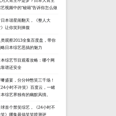
成为大胃王不是梦？日本大胃王
综艺视频中的“秘籍”告诉你怎么做
看日本谐星闹翻天，《整人大
赏》让你笑到捧腹
人类观察2013全集百度盘，带你
领略日本综艺恶搞的魅力
日本综艺节目观看攻略：哪个网
站靠谱还安全
饕餮盛宴，分分钟憋笑三千场！
《24小时不许笑》百度云，一睹
日本综艺界独有的幽默风情。
全球首个禁笑综艺，《24小时不
准笑》哪集最搞笑笑喷测评