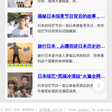
空间，使用大量镜面。而...
揭秘日本综意节目背后的故事，令人意外
日本的综艺节目一直以来都备受关注，有些
综艺节目的背后还隐藏着...
旅行日本，从哪些讲日本历史的节目中了解日本文化？
旅行日本是许多人梦寐以求的经历，您将看
到这个国家的各种面貌，...
日本综艺“恶搞冷漠姐”火遍全网，究竟是谁？
日本综艺节目一直以来备受观众的关注，其
中最受欢迎的当属恶搞类...
© 2021-2026 透明跳箱 |
ICP备案 XXX 号
| Theme
ggubisj
by zugrvaze