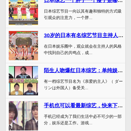
日本综艺一个胖子一个瘦子是哪一期，两位主持人竟然这样搞笑？
日本综艺节目一向以其有趣和独特的方式吸
引观众的注意力，一个胖...
30岁的日本有名综艺节目主持人是如何抓住年轻观众心的
在日本娱乐圈中，观众就会在主持人的风格
中找到自己的共鸣点，成...
陌生人吻爆红日本综艺：单纯娱乐还是道德的堕落？
有一档综艺节目名为《亲爱的主人》（ ダー
リンは外国人）备受关...
手机也可以看最新综艺，快来下载日本综艺的app，尽享多姿多彩的节目
手机已经成为了我们生活中必不可少的一部
分，娱乐还是工作。游戏...