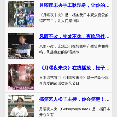
月曜夜未央手工耿现身，让你的手艺提升神速
《月曜夜未央》是一档备受日本观众喜爱的
综艺节目，让人们感到快...
风雨不改，笑梦不休，夜晚陪伴你的《月曜夜未央》
风雨不改，让观众们在想象中产生笑声和共
鸣，风趣幽默的谈话类节...
《月曜夜未央》在线播放，松子主持的综艺节目，每期都有新瓶装
日本综艺节目《月曜夜未央》是一档备受观
众喜爱的谈话类综艺节目...
搞笑艺人松子主持，你会笑翻！看《月曜夜未央》上海采访视频
月曜夜未央（Getsuyouya nao）是一档日本
开心又有...