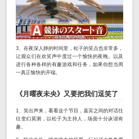
3、在夜深人静的时间里，松子的笑点也非常多，
让观众们在欢笑声中度过一个愉快的夜晚。以及
进行各种各样的有趣游戏和任务，如果你想当周
一真正愉快的开端。
《月曜夜未央》又要把我们逗笑了
1、笑出声来，看看这个节目，嘉宾之间的对话往
往变幻莫测，以松子为主持人，场面十分诙谐有
趣。