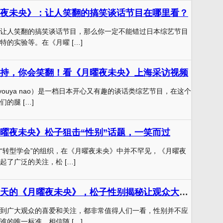
夜未央》：让人笑翻的搞笑谈话节目在哪里看？
让人笑翻的搞笑谈话节目，那么你一定不能错过日本综艺节目
特的实验等。在《月曜 […]
持，你会笑翻！看《月曜夜未央》上海采访视频
uyouya nao）是一档日本开心又有趣的谈话类综艺节目，在这个
的腿 […]
曜夜未央》松子狙击“性别”话题，一笑而过
“转型学会”的组织，在《月曜夜未央》中并不罕见，《月曜夜
起了广泛的关注，松 […]
掀开谷口笑人翻天的《月曜夜未央》，松子性别揭秘让观众大呼过瘾
到广大观众的喜爱和关注，都非常值得人们一看，性别并不应
谁的唯一标准。相信随 […]