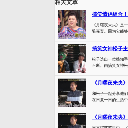
相关文章
搞笑情侣组合！
《月曜夜未央》是一
驻嘉宾。因为它能够
搞笑女神松子主
松子选出一位熟知手
不断。由搞笑女神松
《月曜夜未央》
和松子一起分享他们
在日复一日的生活中
《月曜夜未央》
日本综艺节目中，《