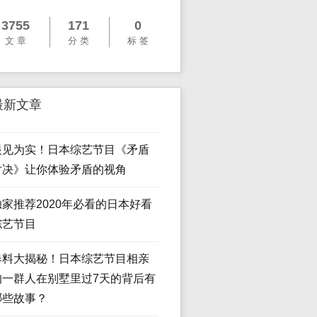
3755
171
0
文 章
分 类
标 签
最新文章
眼见为实！日本综艺节目《矛盾
对决》让你体验矛盾的视角
独家推荐2020年必看的日本好看
综艺节目
爆料大揭秘！日本综艺节目相亲
的一群人在别墅里过7天的背后有
哪些故事？