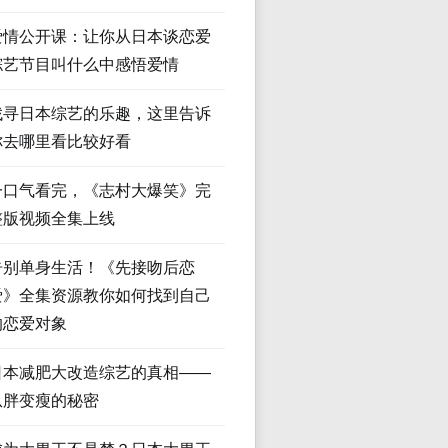
爱情公开课：让你从日本谈恋爱
综艺节目叫什么中感悟爱情
找寻日本综艺的乐趣，这里告诉
你去哪里看比较好看
一口气看完，《志村大爆笑》完
整版视频全集上线
告别单身生活！《先接吻后恋
爱》全集资源教你如何找到自己
的恋爱对象
日本减肥大改造综艺的真相——
从胖变瘦的秘密