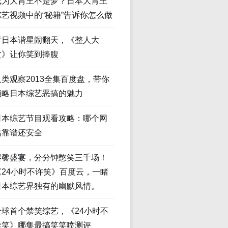
成为大胃王不是梦？日本大胃王
综艺视频中的“秘籍”告诉你怎么做
看日本谐星闹翻天，《整人大
赏》让你笑到捧腹
人类观察2013全集百度盘，带你
领略日本综艺恶搞的魅力
日本综艺节目观看攻略：哪个网
站靠谱还安全
饕餮盛宴，分分钟憋笑三千场！
《24小时不许笑》百度云，一睹
日本综艺界独有的幽默风情。
全球首个禁笑综艺，《24小时不
准笑》哪集最搞笑笑喷测评