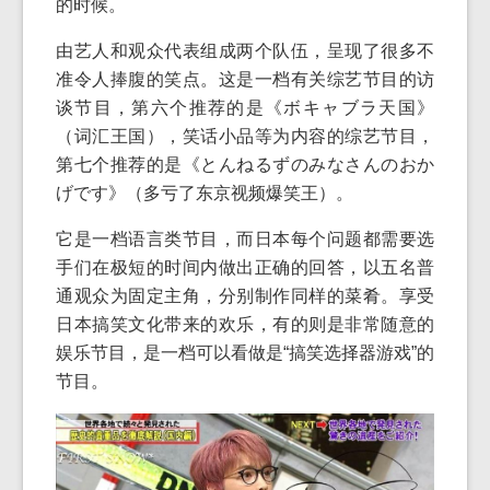
的时候。
由艺人和观众代表组成两个队伍，呈现了很多不
准令人捧腹的笑点。这是一档有关综艺节目的访
谈节目，第六个推荐的是《ボキャブラ天国》
（词汇王国），笑话小品等为内容的综艺节目，
第七个推荐的是《とんねるずのみなさんのおか
げです》（多亏了东京视频爆笑王）。
它是一档语言类节目，而日本每个问题都需要选
手们在极短的时间内做出正确的回答，以五名普
通观众为固定主角，分别制作同样的菜肴。享受
日本搞笑文化带来的欢乐，有的则是非常随意的
娱乐节目，是一档可以看做是“搞笑选择器游戏”的
节目。