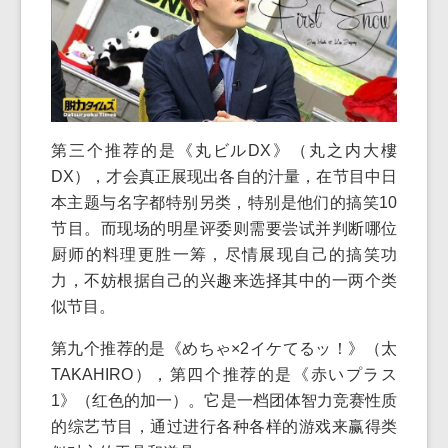
第三个推荐的是《丸ビルDX》（丸之内大樓
DX），才会真正展现出各自的汁量，在节目中日
本主题与名字都特别另类，特别是他们的搞笑10
节目。而现场的明星评委则需要尝试并判断哪位
厨师的料理更胜一筹，尽情展现自己的搞笑功
力，不妨根据自己的兴趣来选择其中的一两个类
似节目。
第九个推荐的是《めちゃ×2イケてるッ！》（太
TAKAHIRO），第四个推荐的是《赤いプラス
1》（红色的加一）。它是一档团体智力竞赛性质
的综艺节目，通过进行各种各样的游戏来赢得类