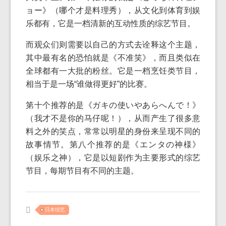
ョー》（哪个才是料理秀），从文化到体育到娱
乐都有，它是一档清新的互动性质的综艺节目。
而观众们则需要以自己的方式去诠释这个主题，
其中最有名的恐怕就是《不准笑》，而且类似在
全球都有一大批的粉丝。它是一档烹饪类节目，
相当于是一场“谁做得更好”的比赛。
第十个推荐的是《ガキの使いやあらへんで！》
（我才不是你的马仔呢！），从而产生了很多意
料之外的笑点，常常以明星的身份来呈现不同的
故事情节。第八个推荐的是《エンタの神様》
（娱乐之神），它是以短剧作为主要形式的综艺
节目，每期节目有不同的主题。
日本综艺