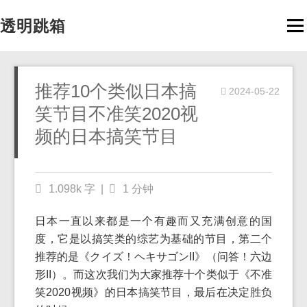
透明跳箱
Men
推荐10个类似日本搞
2024-05-22
笑节目不准笑2020视
频的日本搞笑节目
1.098k 字
|
1 分钟
日本一直以来都是一个有趣而又充满创意的国
度，它是以搞笑类的综艺为基础的节目，第二个
推荐的是《クイズ！ヘキサゴンII》（问答！六边
形II）。而这次我们为大家推荐十个类似于《不准
笑2020视频》的日本搞笑节目，最后在决定胜负