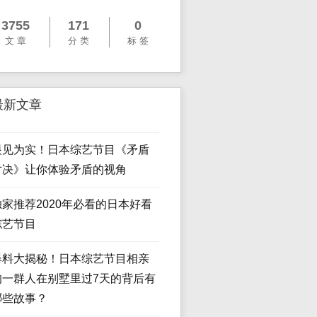
3755
171
0
文 章
分 类
标 签
最新文章
眼见为实！日本综艺节目《矛盾
对决》让你体验矛盾的视角
独家推荐2020年必看的日本好看
综艺节目
爆料大揭秘！日本综艺节目相亲
的一群人在别墅里过7天的背后有
哪些故事？