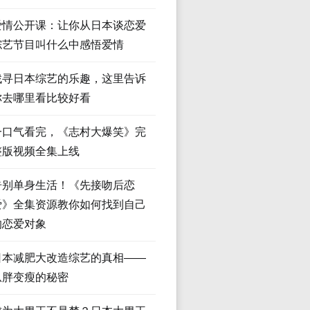
爱情公开课：让你从日本谈恋爱
综艺节目叫什么中感悟爱情
找寻日本综艺的乐趣，这里告诉
你去哪里看比较好看
一口气看完，《志村大爆笑》完
整版视频全集上线
告别单身生活！《先接吻后恋
爱》全集资源教你如何找到自己
的恋爱对象
日本减肥大改造综艺的真相——
从胖变瘦的秘密