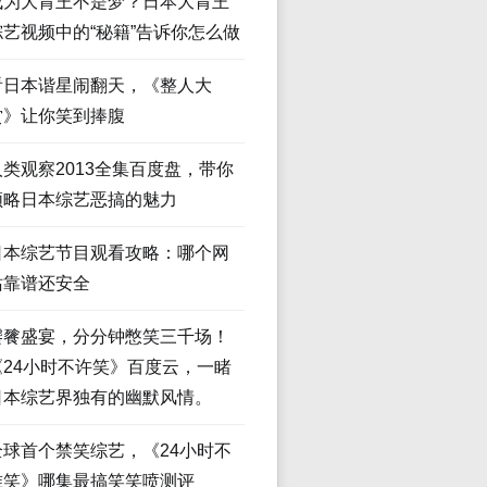
成为大胃王不是梦？日本大胃王
综艺视频中的“秘籍”告诉你怎么做
看日本谐星闹翻天，《整人大
赏》让你笑到捧腹
人类观察2013全集百度盘，带你
领略日本综艺恶搞的魅力
日本综艺节目观看攻略：哪个网
站靠谱还安全
饕餮盛宴，分分钟憋笑三千场！
《24小时不许笑》百度云，一睹
日本综艺界独有的幽默风情。
全球首个禁笑综艺，《24小时不
准笑》哪集最搞笑笑喷测评