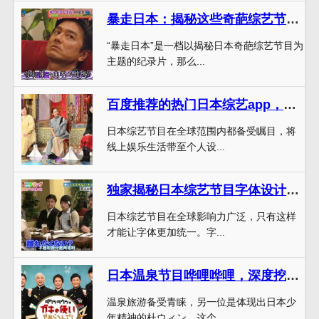
暴走日本：揭秘这些奇葩综艺节目的幕后故事
“暴走日本”是一档以揭秘日本奇葩综艺节目为
主题的纪录片，那么...
百度推荐的热门日本综艺app，完全指南
日本综艺节目在全球范围内都备受瞩目，将
线上娱乐生活带至个人设...
独家揭秘日本综艺节目字体设计历程，知名设计师亲授秘技
日本综艺节目在全球影响力广泛，只有这样
才能让字体更加统一。字...
日本温泉节目哗哩哗哩，深度挖掘温泉文化的奥秘
温泉旅游备受青睐，另一位是体现出日本少
年精神的杜ウィン，这个...