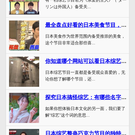
リンは外国人）备受关...
最全盘点好看的日本美食节目，想要吃遍所有日本料理？快上车
日本美食作为世界范围内备受推崇的美食，
这个节目非常适合那些喜...
你知道哪个网站可以看日本综艺节目讲解？这个是必看的
日本综艺节目一直都是备受观众喜爱的，无
论你想了解哪个节目，还...
探究日本搞怪综艺：有哪些名字值得推荐？
如果你想体验日本文化的另一面，我们要了
解“综艺”这个词的意思...
日本综艺整蛊巧克力节目的独特魅力，你感受到了吗？