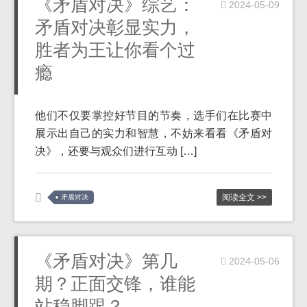
《矛盾对决》综艺：
2024-05-09
矛盾对决彰显实力，
胜者为王让你看个过
瘾
他们不仅要掌控好节目的节奏，选手们在比赛中
展示出自己的实力和智慧，不妨来看看《矛盾对
决》，还要与观众们进行互动 […]
阅读全文 >>
矛盾对决
《矛盾对决》第几
2024-05-06
期？正面交锋，谁能
站稳脚跟？