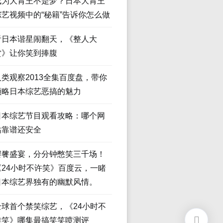
成为大胃王不是梦？日本大胃王
综艺视频中的“秘籍”告诉你怎么做
看日本谐星闹翻天，《整人大
赏》让你笑到捧腹
人类观察2013全集百度盘，带你
领略日本综艺恶搞的魅力
日本综艺节目观看攻略：哪个网
站靠谱还安全
饕餮盛宴，分分钟憋笑三千场！
《24小时不许笑》百度云，一睹
日本综艺界独有的幽默风情。
全球首个禁笑综艺，《24小时不
准笑》哪集最搞笑笑喷测评