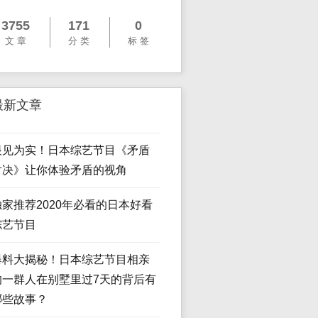
3755
171
0
文 章
分 类
标 签
最新文章
眼见为实！日本综艺节目《矛盾
对决》让你体验矛盾的视角
独家推荐2020年必看的日本好看
综艺节目
爆料大揭秘！日本综艺节目相亲
的一群人在别墅里过7天的背后有
哪些故事？