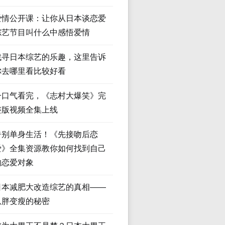
爱情公开课：让你从日本谈恋爱
综艺节目叫什么中感悟爱情
找寻日本综艺的乐趣，这里告诉
你去哪里看比较好看
一口气看完，《志村大爆笑》完
整版视频全集上线
告别单身生活！《先接吻后恋
爱》全集资源教你如何找到自己
的恋爱对象
日本减肥大改造综艺的真相——
从胖变瘦的秘密