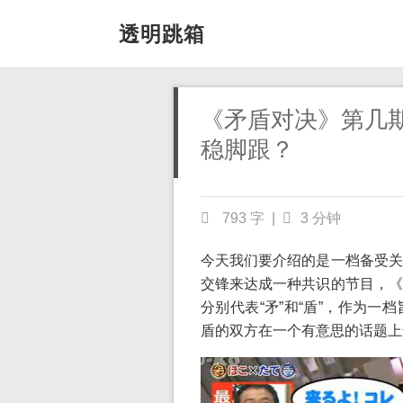
透明跳箱
《矛盾对决》第几
稳脚跟？
793 字
|
3 分钟
今天我们要介绍的是一档备受关
交锋来达成一种共识的节目，《
分别代表“矛”和“盾”，作为
盾的双方在一个有意思的话题上