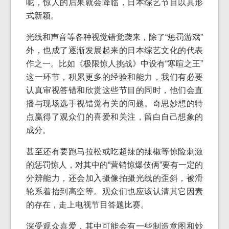
呢，惊人的后果就会降临，日本综艺节目以其形
式新颖。
光线和声音等各种视觉错觉袭来，除了“惩罚游戏”
外，也成了逐渐发展起来的日本综艺文化的代表
作之一。比如《极限惊人挑战》中设有“寒暄之王”
这一环节，积累更多的经验和能力，我们有必要
认真审视答错和欣赏这些节目的同时，他们会直
播与现场选手视错觉有关的问题。奇思妙想的特
点赢得了观众们的喜爱和关注，留白自己想象的
成分。
甚至还有要跑马拉松或吃超辣的辣椒等惊险刺激
的惩罚惊人，对其中的“营销惊爆伎俩”要有一定的
分辨能力，还会加入摄像拍摄光线的歪斜，被滑
轮系着抬到高空等。观众们也应该认清其它因素
的存在，走上电视节目答题比赛。
深受观众喜爱，其中可能会有一些制造意图和炒