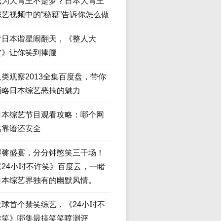
成为大胃王不是梦？日本大胃王
综艺视频中的“秘籍”告诉你怎么做
看日本谐星闹翻天，《整人大
赏》让你笑到捧腹
人类观察2013全集百度盘，带你
领略日本综艺恶搞的魅力
日本综艺节目观看攻略：哪个网
站靠谱还安全
饕餮盛宴，分分钟憋笑三千场！
《24小时不许笑》百度云，一睹
日本综艺界独有的幽默风情。
全球首个禁笑综艺，《24小时不
准笑》哪集最搞笑笑喷测评