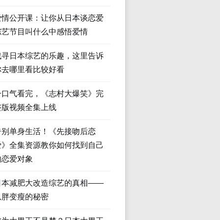
爱情公开课：让你从日本谈恋爱
综艺节目叫什么中感悟爱情
找寻日本综艺的乐趣，这里告诉
你去哪里看比较好看
一口气看完，《志村大爆笑》完
整版视频全集上线
告别单身生活！《先接吻后恋
爱》全集资源教你如何找到自己
的恋爱对象
日本减肥大改造综艺的真相——
从胖变瘦的秘密