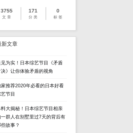
3755
171
0
文 章
分 类
标 签
最新文章
眼见为实！日本综艺节目《矛盾
对决》让你体验矛盾的视角
独家推荐2020年必看的日本好看
综艺节目
爆料大揭秘！日本综艺节目相亲
的一群人在别墅里过7天的背后有
哪些故事？