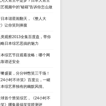
成为大胃王不是梦？日本大胃王
综艺视频中的“秘籍”告诉你怎么做
看日本谐星闹翻天，《整人大
赏》让你笑到捧腹
人类观察2013全集百度盘，带你
领略日本综艺恶搞的魅力
日本综艺节目观看攻略：哪个网
站靠谱还安全
饕餮盛宴，分分钟憋笑三千场！
《24小时不许笑》百度云，一睹
日本综艺界独有的幽默风情。
全球首个禁笑综艺，《24小时不
准笑》哪集最搞笑笑喷测评