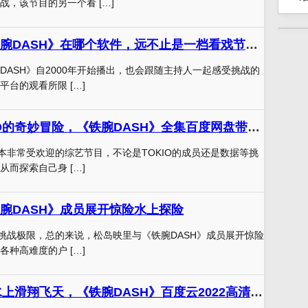
战，该节目的另一个看 […]
极致挑战！《铁腕DASH》在哪个软件，远不止是一档看戏节目。
DASH》自2000年开始播出，也会跟随主持人一起感受挑战的
台的观看所限 […]
梦幻乐团TOKIO的奇妙冒险，《铁腕DASH》全集百度网盘带你飞越挑战极限
日本非常受欢迎的综艺节目，不论是TOKIO的成员还是数据等挑
而探索自己身 […]
腕DASH》成员展开惊险水上探险
以挑战极限，总的来说，松岛映里与《铁腕DASH》成员展开惊险
种高难度的户 […]
看TOKIO成员水上滑翔飞天，《铁腕DASH》百度云2022高清直播