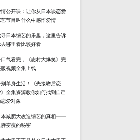
爱情公开课：让你从日本谈恋爱
综艺节目叫什么中感悟爱情
找寻日本综艺的乐趣，这里告诉
你去哪里看比较好看
一口气看完，《志村大爆笑》完
整版视频全集上线
告别单身生活！《先接吻后恋
爱》全集资源教你如何找到自己
的恋爱对象
日本减肥大改造综艺的真相——
从胖变瘦的秘密