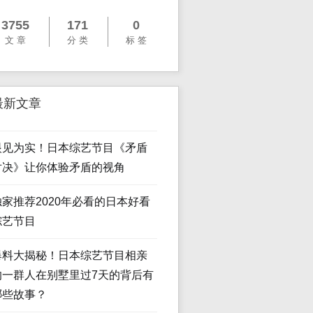
3755
171
0
文 章
分 类
标 签
最新文章
眼见为实！日本综艺节目《矛盾
对决》让你体验矛盾的视角
独家推荐2020年必看的日本好看
综艺节目
爆料大揭秘！日本综艺节目相亲
的一群人在别墅里过7天的背后有
哪些故事？