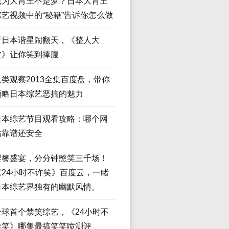
成为大胃王不是梦？日本大胃王
综艺视频中的“秘籍”告诉你怎么做
看日本谐星闹翻天，《整人大
赏》让你笑到捧腹
人类观察2013全集百度盘，带你
领略日本综艺恶搞的魅力
日本综艺节目观看攻略：哪个网
站靠谱还安全
饕餮盛宴，分分钟憋笑三千场！
《24小时不许笑》百度云，一睹
日本综艺界独有的幽默风情。
全球首个禁笑综艺，《24小时不
准笑》哪集最搞笑笑喷测评