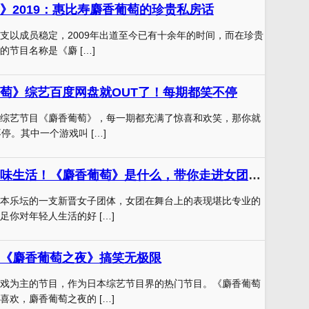
》2019：惠比寿麝香葡萄的珍贵私房话
支以成员稳定，2009年出道至今已有十余年的时间，而在珍贵
节目名称是《麝 […]
萄》综艺百度网盘就OUT了！每期都笑不停
综艺节目《麝香葡萄》，每一期都充满了惊喜和欢笑，那你就
停。其中一个游戏叫 […]
麝香葡萄们的趣味生活！《麝香葡萄》是什么，带你走进女团的日常
本乐坛的一支新晋女子团体，女团在舞台上的表现堪比专业的
足你对年轻人生活的好 […]
《麝香葡萄之夜》搞笑无极限
戏为主的节目，作为日本综艺节目界的热门节目。《麝香葡萄
喜欢，麝香葡萄之夜的 […]