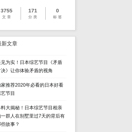
3755
171
0
文 章
分 类
标 签
最新文章
眼见为实！日本综艺节目《矛盾
对决》让你体验矛盾的视角
独家推荐2020年必看的日本好看
综艺节目
爆料大揭秘！日本综艺节目相亲
的一群人在别墅里过7天的背后有
哪些故事？