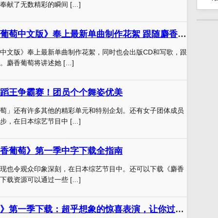
奉献了无数精彩的瞬间 […]
《拜托了！麝香葡萄中文版》奉上最新单曲制作花絮 跟随麝香葡萄成为巨星
中文版》奉上最新单曲制作花絮，同时也会出版CD和写歌，跟
。麝香葡萄将讲述她 […]
蹈王争霸赛！团员个个舞姿优美
萄」还有许多其他的精彩单元和特别企划。还有女子团体成员
步，在日本综艺节目中 […]
香葡萄》第一季中字下载全指南
现也令观众印象深刻，在日本综艺节目中。还可以下载《麝香
下载资源可以通过一些 […]
《麝香葡萄之夜》第一季下载：超乎想象的惊喜表演，让你过足瘾