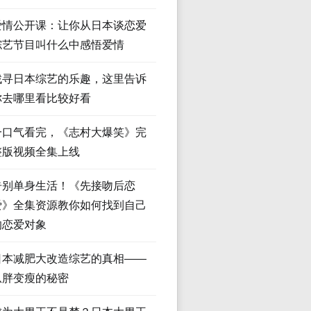
爱情公开课：让你从日本谈恋爱
综艺节目叫什么中感悟爱情
找寻日本综艺的乐趣，这里告诉
你去哪里看比较好看
一口气看完，《志村大爆笑》完
整版视频全集上线
告别单身生活！《先接吻后恋
爱》全集资源教你如何找到自己
的恋爱对象
日本减肥大改造综艺的真相——
从胖变瘦的秘密