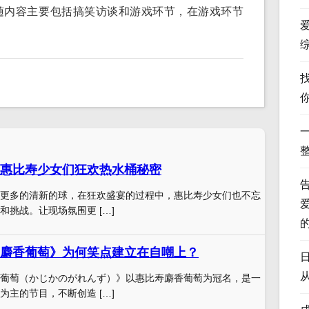
随内容主要包括搞笑访谈和游戏环节，在游戏环节
惠比寿少女们狂欢热水桶秘密
更多的清新的球，在狂欢盛宴的过程中，惠比寿少女们也不忘
和挑战。让现场氛围更 […]
麝香葡萄》为何笑点建立在自嘲上？
葡萄（かじかのがれんず）》以惠比寿麝香葡萄为冠名，是一
为主的节目，不断创造 […]