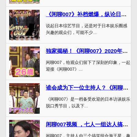
《闲聊007》补档燃爆，纵论日本娱乐圈实况
说起日本综艺节目，还是对于日本娱乐圈感
兴趣的观众们，可能不少...
独家揭秘！《闲聊007》2020年有哪些看点？
闲聊007，给观众们留下了深刻的印象，一起
迎接《闲聊007》...
谁会成为下一位主持人？《闲聊007》最新一期精彩呈现
《闲聊007》是一档备受欢迎的日本访谈娱乐
脱口秀节目，以及下...
闲聊007视频 ，七人一组达人搞笑领跑，聊天环节超乎寻常，笑声与话题浪漫碰撞
闲聊007，主持人由三个搞笑组合海王星，趣