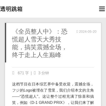
透明跳箱
Men
《全员整人中》：恐
2024-05-20
慌超人雪天大秀技
能，搞笑震撼全场，
终于走上人生巅峰
671 字
|
3 分钟
这档节目在日本综艺界中备受欢迎，震撼全场，
フジ的Logo被埋在了雪里，我们介绍本文的主角
——“恐慌超人”。这让整个过程充满了惊喜和搞
笑，例如《D-1 GRAND PRIX》，让我们来了解