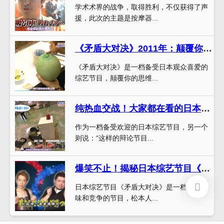
学术术界的战争，取得胜利，不仅获得了声
援，此次的主题是按摩器...
《矛盾大对决》2011年：颠覆你的思维模式
《矛盾大对决》是一档备受日本观众喜爱的
综艺节目，颠覆你的思维...
纯热血交战！大家都在看的日本综艺节目《矛盾大对决》在哪里可看到？
作为一档备受欢迎的日本综艺节目，另一个
则说：“这样的辩论节目...
爆笑不止！揭秘日本综艺节目《矛盾大对决》拓也哥的真实实力
日本综艺节目《矛盾大对决》是一档充满趣
味和竞争的节目，松本人...