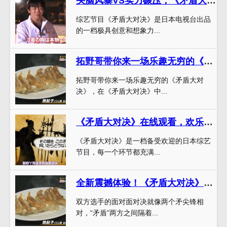
头脑风暴VS实力碾压，《矛盾大对决》第二集观看，谁才是真正的“矛”？
综艺节目《矛盾大对决》是日本电视台出品
的一档极具创意和想象力...
拓野哥带你来一场乐趣无穷的《矛盾大对决》
拓野哥带你来一场乐趣无穷的《矛盾大对
决》，在《矛盾大对决》中...
《矛盾大对决》在线观看，欢乐与矛盾并存，不容错过
《矛盾大对决》是一档备受欢迎的日本综艺
节目，每一个环节都充满...
全新震撼体验！《矛盾大对决》最强震动再度来袭
双方选手的面对面对决就像两个矛尖锋相
对，“矛盾”两方之间隔着...