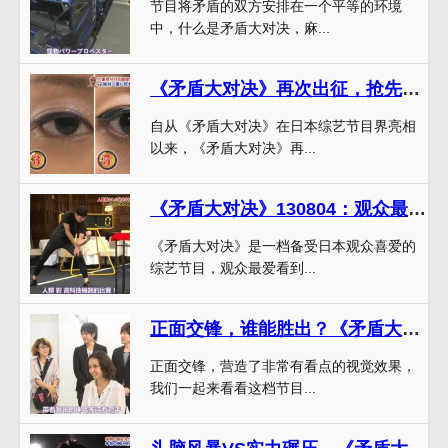
节目将矛盾的双方安排在一个平等的环境
中，什么是矛盾大对决，麻...
《矛盾大对决》再次出征，抢先解锁矛盾大战的全新玩法
自从《矛盾大对决》在日本综艺节目界亮相
以来，《矛盾大对决》再...
《矛盾大对决》130804：观众最爱精彩对战，燃爆玩乐场
《矛盾大对决》是一档备受日本观众喜爱的
综艺节目，观众最爱看到...
正面交锋，谁能胜出？《矛盾大对决》综艺节目精彩看点
正面交锋，营造了非常有看点的视觉效果，
我们一起来看看这档节目...