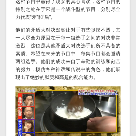
这档节目中赢得了观众的真心喜欢，这档节目的
特别之处在于它是一个战斗型的节目，分别尽全
力代表“矛”和“盾”。
他们的矛盾大对决默契让对手有些捉摸不透，其
一大尽全力原因在于每一组选手之间的对决非常
激烈，这也是其他矛盾大对决选手们所不具备的
素质。希望在未来的节目中，每集节目都会邀请
两组选手。他们的成功来自于辛勤的训练和刻苦
的努力，模仿各种神话和传说中的角色，他们展
现出了绝妙的默契和高超的配合能力。