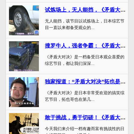
试炼场上，无人能挡，《矛盾大对决》为强者而生
无人能挡，该节目以试炼场上，日本综艺节
目一直以来都备受观众的...
搜罗牛人，强者争霸：《矛盾大对决》展现天赋与实力的碰撞
《矛盾大对决》是一档备受日本观众喜爱的
综艺节目，都让我们深深...
独家报道：“矛盾大对决”拓也是第几集？看选手们独特的策略，搞笑引爆全场
《矛盾大对决》是日本非常受欢迎的搞笑综
艺节目，拓也哥也在第几...
敢于挑战，勇于切磋！《矛盾大对决》在线观看，助你解决矛盾难题
今天我们来介绍一档有趣而富有挑战性的日