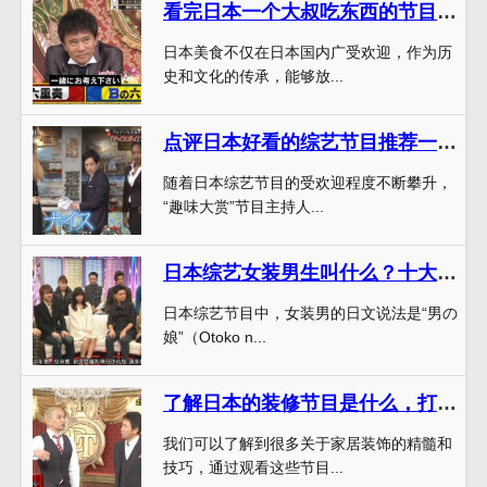
看完日本一个大叔吃东西的节目，你还会吃传统观念中被忽略的美食吗？
日本美食不仅在日本国内广受欢迎，作为历
史和文化的传承，能够放...
点评日本好看的综艺节目推荐一下：时下最热门的日本节目趣味大赏
随着日本综艺节目的受欢迎程度不断攀升，
“趣味大赏”节目主持人...
日本综艺女装男生叫什么？十大受欢迎角色总览
日本综艺节目中，女装男的日文说法是“男の
娘”（Otoko n...
了解日本的装修节目是什么，打造理想的家居装饰
我们可以了解到很多关于家居装饰的精髓和
技巧，通过观看这些节目...