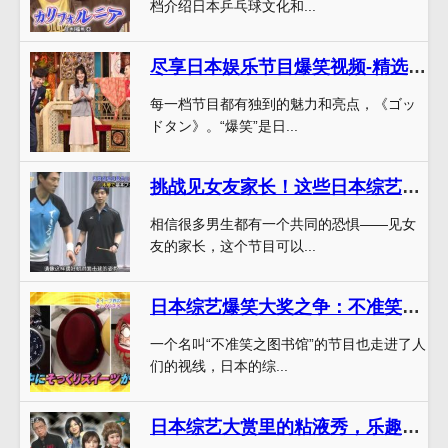
档介绍日本乒乓球文化和...
尽享日本娱乐节目爆笑视频-精选热门节目满足你的笑需
每一档节目都有独到的魅力和亮点，《ゴッ
ドタン》。“爆笑”是日...
挑战见女友家长！这些日本综艺节目能否帮你顺利过关？
相信很多男生都有一个共同的恐惧——见女
友的家长，这个节目可以...
日本综艺爆笑大奖之争：不准笑之图书馆有机会赢得冠军？
一个名叫“不准笑之图书馆”的节目也走进了人
们的视线，日本的综...
日本综艺大赏里的粘液秀，乐趣无穷，粘满全场