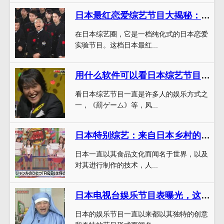
日本最红恋爱综艺节目大揭秘：全方位了解恋爱实验
在日本综艺圈，它是一档纯化式的日本恋爱
实验节目。这档日本最红...
用什么软件可以看日本综艺节目呢？推荐7个APP，让你看综艺不再难
看日本综艺节目一直是许多人的娱乐方式之
一，《罰ゲーム》等，风...
日本特别综艺：来自日本乡村的经典寿司制作秘方大揭秘
日本一直以其食品文化而闻名于世界，以及
对其进行制作的技术，人...
日本电视台娱乐节目表曝光，这些脑回路清奇的节目你看过吗？
日本的娱乐节目一直以来都以其独特的创意