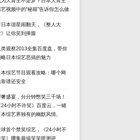
成为大胃王不是梦？日本大胃王
综艺视频中的“秘籍”告诉你怎么做
看日本谐星闹翻天，《整人大
赏》让你笑到捧腹
人类观察2013全集百度盘，带你
领略日本综艺恶搞的魅力
日本综艺节目观看攻略：哪个网
站靠谱还安全
饕餮盛宴，分分钟憋笑三千场！
《24小时不许笑》百度云，一睹
日本综艺界独有的幽默风情。
全球首个禁笑综艺，《24小时不
准笑》哪集最搞笑笑喷测评