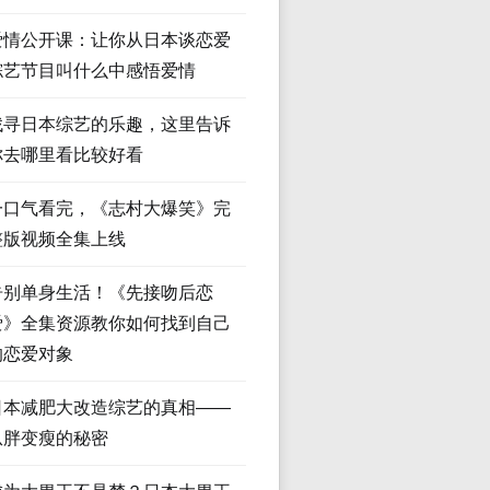
爱情公开课：让你从日本谈恋爱
综艺节目叫什么中感悟爱情
找寻日本综艺的乐趣，这里告诉
你去哪里看比较好看
一口气看完，《志村大爆笑》完
整版视频全集上线
告别单身生活！《先接吻后恋
爱》全集资源教你如何找到自己
的恋爱对象
日本减肥大改造综艺的真相——
从胖变瘦的秘密