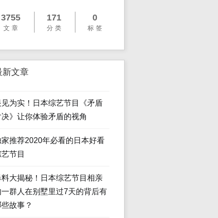
3755
171
0
文 章
分 类
标 签
最新文章
眼见为实！日本综艺节目《矛盾
对决》让你体验矛盾的视角
独家推荐2020年必看的日本好看
综艺节目
爆料大揭秘！日本综艺节目相亲
的一群人在别墅里过7天的背后有
哪些故事？