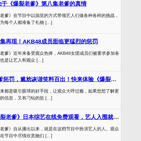
感动于《爆裂老爹》第八集老爹的真情
老爹》在节目中以搞笑的方式带领艺人们做各种各样的挑战，
为每个人都准备了礼物 […]
集再现！AKB48成员面临更猛烈的惩罚
老爹》近年来备受观众热捧，AKB48女团成员们被要求参加各
是让艺人和观众 […]
AK48美女被老爹惩罚，尴尬诙谐笑料百出！快来体验《爆裂老爹》节目吧
来都是吸引眼球的好手段，让观众大呼过瘾，如果您想了解更
的信息，又有刁钻的惩 […]
新颖搞笑的《爆裂老爹》日本综艺在线免费观看，艺人入围就是演技考验
老爹》自从播出以来，就是在这档节目中扮演艺人的人。观众
在节目中尽情欣赏她们 […]