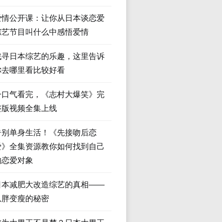
爱情公开课：让你从日本谈恋爱
综艺节目叫什么中感悟爱情
找寻日本综艺的乐趣，这里告诉
你去哪里看比较好看
一口气看完，《志村大爆笑》完
整版视频全集上线
告别单身生活！《先接吻后恋
爱》全集资源教你如何找到自己
的恋爱对象
日本减肥大改造综艺的真相——
从胖变瘦的秘密