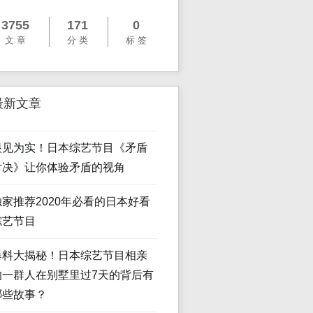
3755
171
0
文 章
分 类
标 签
最新文章
眼见为实！日本综艺节目《矛盾
对决》让你体验矛盾的视角
独家推荐2020年必看的日本好看
综艺节目
爆料大揭秘！日本综艺节目相亲
的一群人在别墅里过7天的背后有
哪些故事？