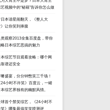
成为大胃王不是梦？日本大胃王
综艺视频中的“秘籍”告诉你怎么做
看日本谐星闹翻天，《整人大
赏》让你笑到捧腹
人类观察2013全集百度盘，带你
领略日本综艺恶搞的魅力
日本综艺节目观看攻略：哪个网
站靠谱还安全
饕餮盛宴，分分钟憋笑三千场！
《24小时不许笑》百度云，一睹
日本综艺界独有的幽默风情。
全球首个禁笑综艺，《24小时不
准笑》哪集最搞笑笑喷测评