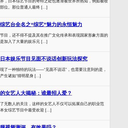
界，日本综艺节目的奇特之处也逐渐被世界所熟知，例如被喷
部位。那位普通人最终 […]
综艺台全名之“综艺”魅力的永恒魅力
节目，还不得不提及其在推广文化传承和表现国家形象方面的
是加入了大量的娱乐元 […]
日本娱乐节目见面不说话创新玩法探究
现了一种独特的玩法——“见面不说话”，也需要注意到的是，
生诸如“猜明星身 […]
的女艺人大揭秘：谁最招人爱？
了无数人的关注，这样的女艺人不仅可以拓展自己的职业范
本女综艺节目中最受欢迎 […]
腿视频测评，有效果吗？