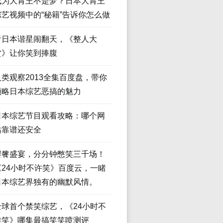
成为大胃王不是梦？日本大胃王
综艺视频中的“秘籍”告诉你怎么做
看日本谐星闹翻天，《整人大
赏》让你笑到捧腹
人类观察2013全集百度盘，带你
领略日本综艺恶搞的魅力
日本综艺节目观看攻略：哪个网
站靠谱还安全
饕餮盛宴，分分钟憋笑三千场！
《24小时不许笑》百度云，一睹
日本综艺界独有的幽默风情。
全球首个禁笑综艺，《24小时不
准笑》哪集最搞笑笑喷测评