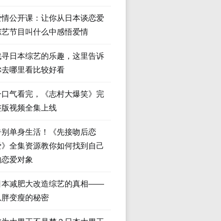
爱情公开课：让你从日本谈恋爱
综艺节目叫什么中感悟爱情
找寻日本综艺的乐趣，这里告诉
你去哪里看比较好看
一口气看完，《志村大爆笑》完
整版视频全集上线
告别单身生活！《先接吻后恋
爱》全集资源教你如何找到自己
的恋爱对象
日本减肥大改造综艺的真相——
从胖变瘦的秘密