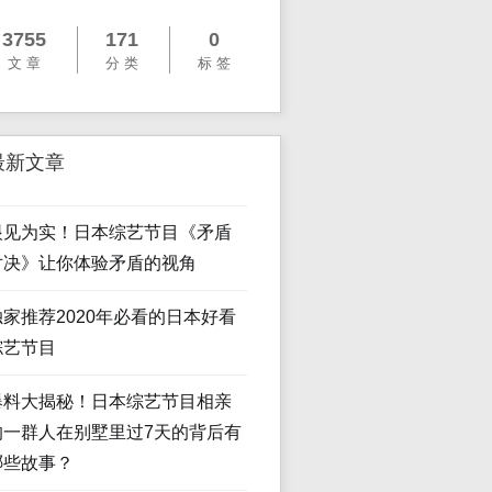
3755
171
0
文 章
分 类
标 签
最新文章
眼见为实！日本综艺节目《矛盾
对决》让你体验矛盾的视角
独家推荐2020年必看的日本好看
综艺节目
爆料大揭秘！日本综艺节目相亲
的一群人在别墅里过7天的背后有
哪些故事？