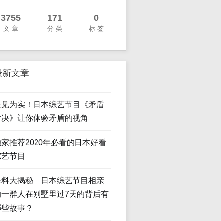
3755
171
0
文 章
分 类
标 签
最新文章
眼见为实！日本综艺节目《矛盾
对决》让你体验矛盾的视角
独家推荐2020年必看的日本好看
综艺节目
爆料大揭秘！日本综艺节目相亲
的一群人在别墅里过7天的背后有
哪些故事？