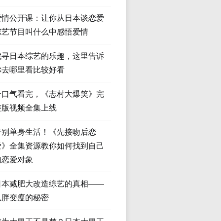
爱情公开课：让你从日本谈恋爱
综艺节目叫什么中感悟爱情
找寻日本综艺的乐趣，这里告诉
你去哪里看比较好看
一口气看完，《志村大爆笑》完
整版视频全集上线
告别单身生活！《先接吻后恋
爱》全集资源教你如何找到自己
的恋爱对象
日本减肥大改造综艺的真相——
从胖变瘦的秘密