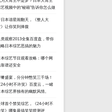
成为大胃王不是梦？日本大胃王
综艺视频中的“秘籍”告诉你怎么做
看日本谐星闹翻天，《整人大
赏》让你笑到捧腹
人类观察2013全集百度盘，带你
领略日本综艺恶搞的魅力
日本综艺节目观看攻略：哪个网
站靠谱还安全
饕餮盛宴，分分钟憋笑三千场！
《24小时不许笑》百度云，一睹
日本综艺界独有的幽默风情。
全球首个禁笑综艺，《24小时不
准笑》哪集最搞笑笑喷测评