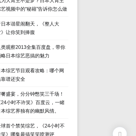
成为大胃王不是梦？日本大胃王
综艺视频中的“秘籍”告诉你怎么做
看日本谐星闹翻天，《整人大
赏》让你笑到捧腹
人类观察2013全集百度盘，带你
领略日本综艺恶搞的魅力
日本综艺节目观看攻略：哪个网
站靠谱还安全
饕餮盛宴，分分钟憋笑三千场！
《24小时不许笑》百度云，一睹
日本综艺界独有的幽默风情。
全球首个禁笑综艺，《24小时不
准笑》哪集最搞笑笑喷测评