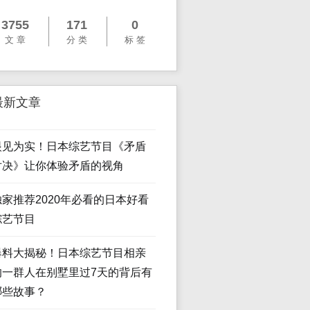
3755
171
0
文 章
分 类
标 签
最新文章
眼见为实！日本综艺节目《矛盾
对决》让你体验矛盾的视角
独家推荐2020年必看的日本好看
综艺节目
爆料大揭秘！日本综艺节目相亲
的一群人在别墅里过7天的背后有
哪些故事？