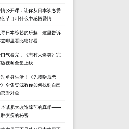
爱情公开课：让你从日本谈恋爱
综艺节目叫什么中感悟爱情
找寻日本综艺的乐趣，这里告诉
你去哪里看比较好看
一口气看完，《志村大爆笑》完
整版视频全集上线
告别单身生活！《先接吻后恋
爱》全集资源教你如何找到自己
的恋爱对象
日本减肥大改造综艺的真相——
从胖变瘦的秘密