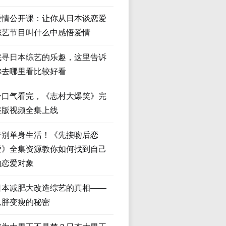
爱情公开课：让你从日本谈恋爱
综艺节目叫什么中感悟爱情
找寻日本综艺的乐趣，这里告诉
你去哪里看比较好看
一口气看完，《志村大爆笑》完
整版视频全集上线
告别单身生活！《先接吻后恋
爱》全集资源教你如何找到自己
的恋爱对象
日本减肥大改造综艺的真相——
从胖变瘦的秘密