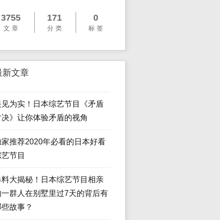
3755
171
0
文 章
分 类
标 签
最新文章
眼见为实！日本综艺节目《矛盾
对决》让你体验矛盾的视角
独家推荐2020年必看的日本好看
综艺节目
爆料大揭秘！日本综艺节目相亲
的一群人在别墅里过7天的背后有
哪些故事？