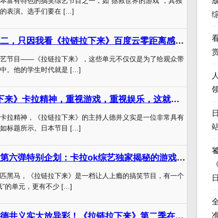
本富有特色的搞笑综艺节目之一，如“拯救世界的游戏”，其独
的表演。选手们要在 […]
全世界笑我老中二，只因我看《拉链拉下来》百度云零距离感受德井义实的爆笑魅力
艺节目——《拉链拉下来》，这些单元不仅仅是为了给观众带
中。他的学生时代就是 […]
“贯彻《拉链拉下来》卡拉精神，重视游戏，重视娱乐，这就是日本节目”。
卡拉精神，《拉链拉下来》的主持人德井义实是一位非常具有
如标题所示。日本节目 […]
《拉链拉下来》第六弹特别企划：卡拉ok综艺独家揭秘的游戏规则，诱人而又神经的对决
匹黑马，《拉链拉下来》是一档让人上瘾的搞笑节目，有一个
”的单元，更有不少 […]
综艺完美融合，德井义实大放异彩！《拉链拉下来》第二季在线观看盛宴