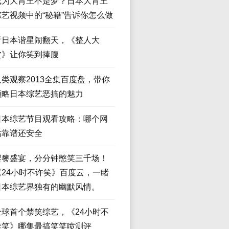
成为大胃王不是梦？日本大胃王
综艺视频中的“秘籍”告诉你怎么做
看日本谐星闹翻天，《整人大
赏》让你笑到捧腹
人类观察2013全集百度盘，带你
领略日本综艺恶搞的魅力
日本综艺节目观看攻略：哪个网
站靠谱还安全
饕餮盛宴，分分钟憋笑三千场！
《24小时不许笑》百度云，一睹
日本综艺界独有的幽默风情。
全球首个禁笑综艺，《24小时不
准笑》哪集最搞笑笑喷测评