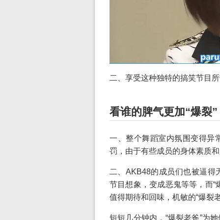
二、享受这种独特的搞笑节目所
看谁的脾气更加“爆裂”
一、整个舞蹈室内氛围变得异
罚，由于有些成员的身体素质和
二、AKB48的成员们也被逼
节目想象，变成恶鬼等等，而“
值得期待和回味，机敏的“爆裂
短短几分钟内，“爆裂老爸”为