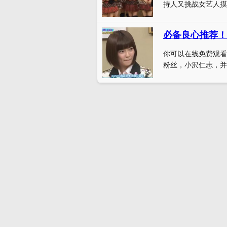
持人又挑战女艺人摸
必备良心推荐！
你可以在线免费观看
粉丝，小沢仁志，并