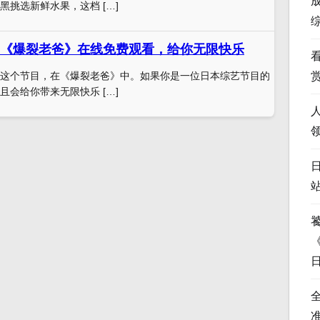
黑挑选新鲜水果，这档 […]
《爆裂老爸》在线免费观看，给你无限快乐
这个节目，在《爆裂老爸》中。如果你是一位日本综艺节目的
且会给你带来无限快乐 […]