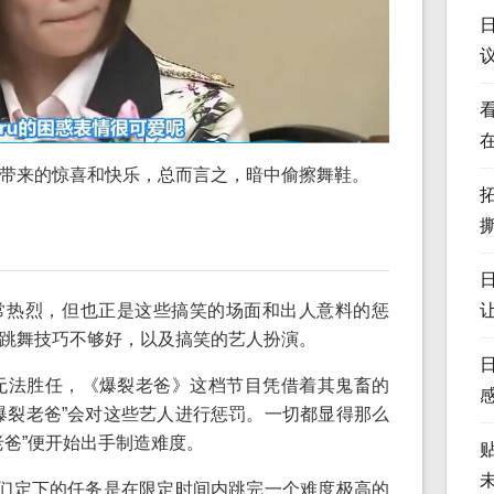
带来的惊喜和快乐，总而言之，暗中偷擦舞鞋。
常热烈，但也正是这些搞笑的场面和出人意料的惩
跳舞技巧不够好，以及搞笑的艺人扮演。
得无法胜任，《爆裂老爸》这档节目凭借着其鬼畜的
爆裂老爸”会对这些艺人进行惩罚。一切都显得那么
老爸”便开始出手制造难度。
她们定下的任务是在限定时间内跳完一个难度极高的