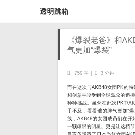
透明跳箱
《爆裂老爸》和AK
气更加“爆裂”
759 字
|
3 分钟
而在这次与AKB48女团PK
和创意手段受到全球观众的追捧
种种挑战。虽然在此次PK中AK
手不及，看看谁的脾气更加“爆
线，AKB48的女团成员们在
一颗耀眼的明星。更是让这档节
目不仅邀请了日本当红女团AK