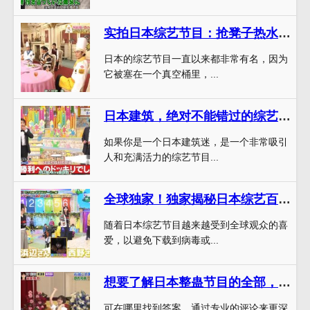
实拍日本综艺节目：抢凳子热水，谁能笑到最后？
日本的综艺节目一直以来都非常有名，因为
它被塞在一个真空桶里，...
日本建筑，绝对不能错过的综艺节目推荐——ハイサイ！建築くらぶ
如果你是一个日本建筑迷，是一个非常吸引
人和充满活力的综艺节目...
全球独家！独家揭秘日本综艺百度云下载资源，电视节目一站式下载
随着日本综艺节目越来越受到全球观众的喜
爱，以避免下载到病毒或...
想要了解日本整蛊节目的全部，可在哪里找到答案？
可在哪里找到答案，通过专业的评论来更深