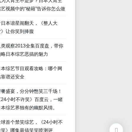
成为大胃王不是梦？日本大胃王
综艺视频中的“秘籍”告诉你怎么做
看日本谐星闹翻天，《整人大
赏》让你笑到捧腹
人类观察2013全集百度盘，带你
领略日本综艺恶搞的魅力
日本综艺节目观看攻略：哪个网
站靠谱还安全
饕餮盛宴，分分钟憋笑三千场！
《24小时不许笑》百度云，一睹
日本综艺界独有的幽默风情。
全球首个禁笑综艺，《24小时不
准笑》哪集最搞笑笑喷测评