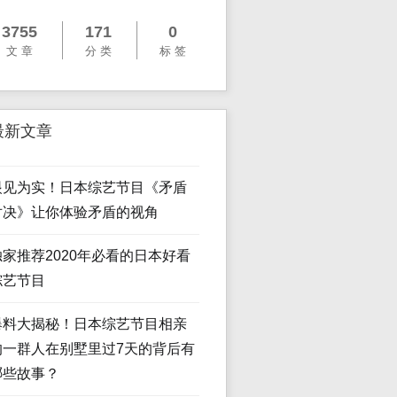
3755
171
0
文 章
分 类
标 签
最新文章
眼见为实！日本综艺节目《矛盾
对决》让你体验矛盾的视角
独家推荐2020年必看的日本好看
综艺节目
爆料大揭秘！日本综艺节目相亲
的一群人在别墅里过7天的背后有
哪些故事？