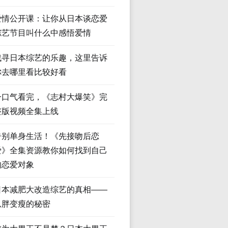
爱情公开课：让你从日本谈恋爱
综艺节目叫什么中感悟爱情
找寻日本综艺的乐趣，这里告诉
你去哪里看比较好看
一口气看完，《志村大爆笑》完
整版视频全集上线
告别单身生活！《先接吻后恋
爱》全集资源教你如何找到自己
的恋爱对象
日本减肥大改造综艺的真相——
从胖变瘦的秘密