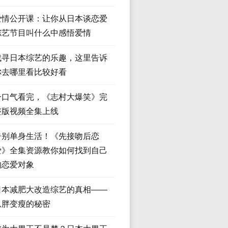
爱情公开课：让你从日本谈恋爱
综艺节目叫什么中感悟爱情
找寻日本综艺的乐趣，这里告诉
你去哪里看比较好看
一口气看完，《志村大爆笑》完
整版视频全集上线
告别单身生活！《先接吻后恋
爱》全集资源教你如何找到自己
的恋爱对象
日本减肥大改造综艺的真相——
从胖变瘦的秘密