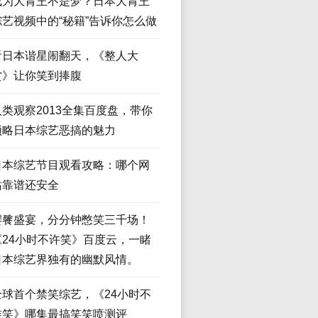
成为大胃王不是梦？日本大胃王
综艺视频中的“秘籍”告诉你怎么做
看日本谐星闹翻天，《整人大
赏》让你笑到捧腹
人类观察2013全集百度盘，带你
领略日本综艺恶搞的魅力
日本综艺节目观看攻略：哪个网
站靠谱还安全
饕餮盛宴，分分钟憋笑三千场！
《24小时不许笑》百度云，一睹
日本综艺界独有的幽默风情。
全球首个禁笑综艺，《24小时不
准笑》哪集最搞笑笑喷测评