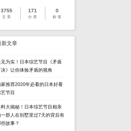
3755
171
0
文 章
分 类
标 签
最新文章
眼见为实！日本综艺节目《矛盾
对决》让你体验矛盾的视角
独家推荐2020年必看的日本好看
综艺节目
爆料大揭秘！日本综艺节目相亲
的一群人在别墅里过7天的背后有
哪些故事？