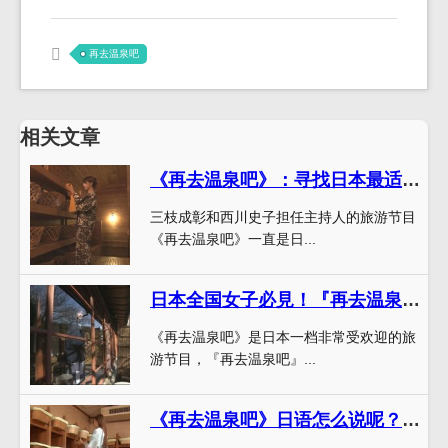
再去温泉吧
相关文章
《再去温泉吧》：寻找日本最适合泡温泉的季节
三枝成彰和西川史子担任主持人的旅游节目
《再去温泉吧》一直是日...
日本全国女子必見！『再去温泉吧』がオススメする女子旅プラン
《再去温泉吧》是日本一档非常受欢迎的旅
游节目，『再去温泉吧』...
《再去温泉吧》日语怎么说呢？揭秘日本绝美秘汤